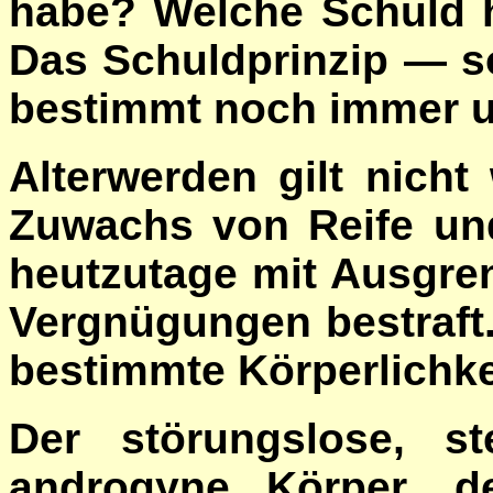
habe? Welche Schuld 
Das Schuldprinzip
—
s
bestimmt noch immer u
Alterwerden gilt nicht
Zuwachs von Reife un
heutzutage mit Ausgr
Vergnügungen bestraft.
bestimmte Körperlichkei
Der störungslose, st
androgyne Körper, d